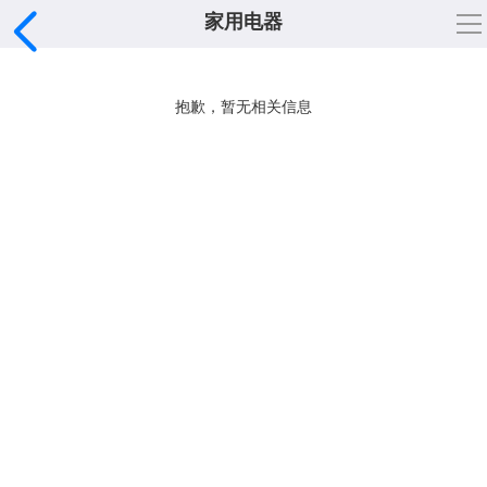
家用电器
导
航
按分类浏览
抱歉，暂无相关信息
按地区浏览
专题搜索
频道列表
专题首页
黄页网手机版